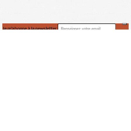
Je m'abonne à la newsletter
OK
Plan du site
Licences
Mentions légales
CGUV
Paramétrer vos cookies
Se connecter
Propulsé par AssoConnect, le logiciel des associations
Caritatives
Vos choix en matière de confidentialité
Notification lors de la collecte