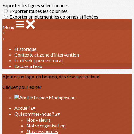
Exporter les lignes sélectionnées
Exporter toutes les colonnes
Exporter uniquement les colonnes affichées
Menu
<
>
Historique
Contexte et zone d'intervention
Le développement rural
L'accés à l'eau
Ajoutez un logo, un bouton, des réseaux sociaux
Cliquez pour éditer
Accueil
▴
▾
Qui sommes-nous ?
▴
▾
Nos valeurs
Notre organisation
Nos ressources