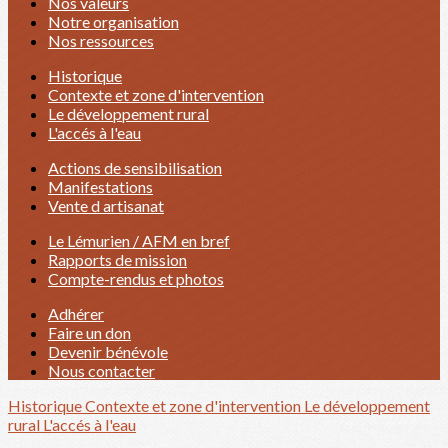
Nos valeurs
Notre organisation
Nos ressources
Historique
Contexte et zone d'intervention
Le développement rural
L'accés à l'eau
Actions de sensibilisation
Manifestations
Vente d artisanat
Le Lémurien / AFM en bref
Rapports de mission
Compte-rendus et photos
Adhérer
Faire un don
Devenir bénévole
Nous contacter
Historique
Contexte et zone d'intervention
Le développement
rural
L'accés à l'eau