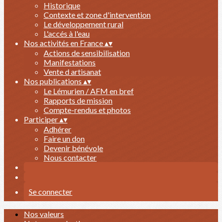
Historique
Contexte et zone d'intervention
Le développement rural
L'accés à l'eau
Nos activités en France
▴
▾
Actions de sensibilisation
Manifestations
Vente d artisanat
Nos publications
▴
▾
Le Lémurien / AFM en bref
Rapports de mission
Compte-rendus et photos
Participer
▴
▾
Adhérer
Faire un don
Devenir bénévole
Nous contacter
Se connecter
Nos valeurs