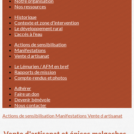
Notre organisation
Nos ressources
Historique
Contexte et zone d'intervention
Le développement rural
L'accés à l'eau
Actions de sensibilisation
Manifestations
Vente d artisanat
Le Lémurien / AFM en bref
Rapports de mission
Compte-rendus et photos
Adhérer
Faire un don
Devenir bénévole
Nous contacter
Actions de sensibilisation
Manifestations
Vente d artisanat
Vente d'artisanat et épices malgaches -