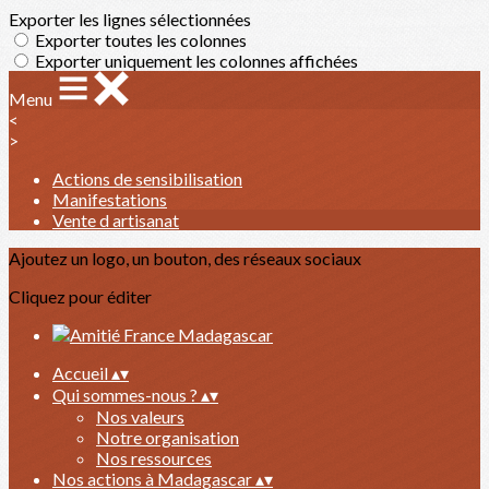
Exporter les lignes sélectionnées
Exporter toutes les colonnes
Exporter uniquement les colonnes affichées
Menu
<
>
Actions de sensibilisation
Manifestations
Vente d artisanat
Ajoutez un logo, un bouton, des réseaux sociaux
Cliquez pour éditer
Accueil
▴
▾
Qui sommes-nous ?
▴
▾
Nos valeurs
Notre organisation
Nos ressources
Nos actions à Madagascar
▴
▾