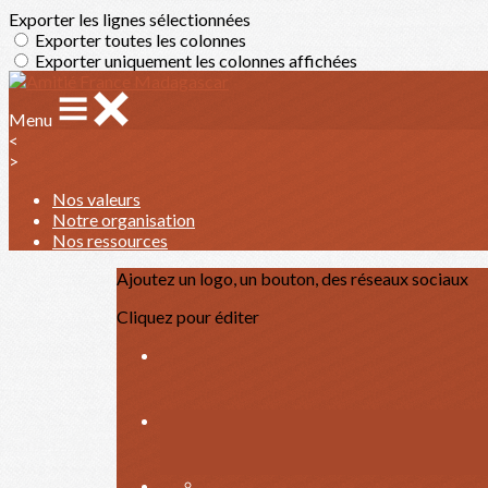
Exporter les lignes sélectionnées
Exporter toutes les colonnes
Exporter uniquement les colonnes affichées
Menu
<
>
Nos valeurs
Notre organisation
Nos ressources
Ajoutez un logo, un bouton, des réseaux sociaux
Cliquez pour éditer