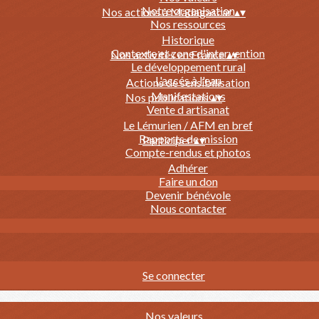
Notre organisation
Nos actions à Madagascar
▴
▾
Nos ressources
Historique
Contexte et zone d'intervention
Nos activités en France
▴
▾
Le développement rural
L'accés à l'eau
Actions de sensibilisation
Manifestations
Nos publications
▴
▾
Vente d artisanat
Le Lémurien / AFM en bref
Rapports de mission
Participer
▴
▾
Compte-rendus et photos
Adhérer
Faire un don
Devenir bénévole
Nous contacter
Se connecter
Nos valeurs