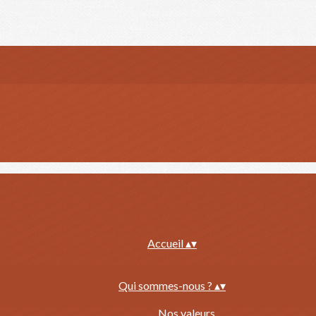
Accueil
▴
▾
Qui sommes-nous ?
▴
▾
Nos valeurs